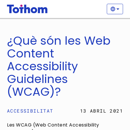
Vés al contingut
Nave
Selecc
¿Què són les Web
Content
Accessibility
Guidelines
(WCAG)?
ACCESSIBILITAT
13 ABRIL 2021
Les WCAG (Web Content Accessibility