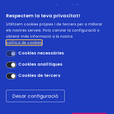
Formacions d'accessibilitat
Respectem la teva privacitat!
Documents accessibles
Utilitzem cookies pròpies i de tercers per a millorar
els nostres serveis. Pots canviar la configuració o
obtenir més informació a la nostra
política de cookies
Footer | Menú
ISO 9001:2015
Cookies necessàries
ISO 14001:2015
Cookies analítiques
Accessibilitat
Cookies de tercers
Avís legal
Desar configuració
Condicions generals
Política de cookies