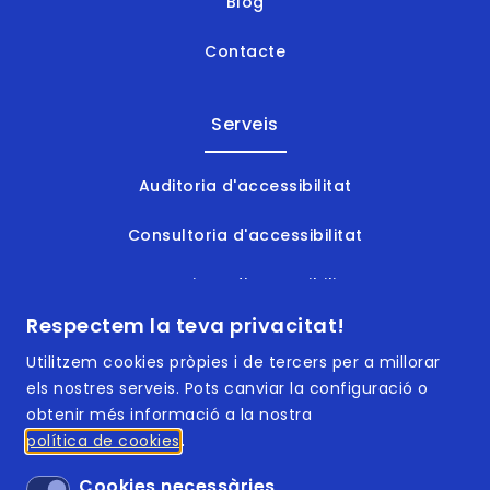
Blog
Contacte
Serveis
Auditoria d'accessibilitat
Consultoria d'accessibilitat
Formacions d'accessibilitat
Respectem la teva privacitat!
Documents accessibles
Utilitzem cookies pròpies i de tercers per a millorar
els nostres serveis. Pots canviar la configuració o
obtenir més informació a la nostra
política de cookies
Footer | Menú
ISO 9001:2015
Cookies necessàries