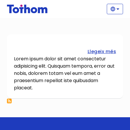
Vés al contingut
Nave
Selecc
sobre
Llegeix més
Lorem ipsum dolor sit amet consectetur
adipisicing elit. Quisquam tempora, error aut
nobis, dolorem totam vel eum amet a
praesentium repellat iste quibusdam
placeat.